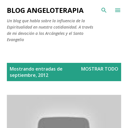
Ir al contenido principal
BLOG ANGELOTERAPIA
Un blog que habla sobre la influencia de la
Espiritualidad en nuestra cotidianidad. A través
de mi devoción a los Arcángeles y el Santo
Evangelio
E
Mostrando entradas de
MOSTRAR TODO
n
septiembre, 2012
t
r
a
d
a
s