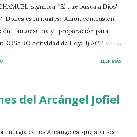
 CHAMUEL, significa "El que busca a Dios"
s" Dones espirituales: Amor, compasión,
erdón, autoestima y preparación para
lor: ROSADO Actividad de Hoy: 1) ACTIVA
y que sincronice con la Gracia del Amor
IO
LEER MÁS
Para todos. 🙏❤👼
es del Arcángel Jofiel
la energía de los Arcángeles, que son los