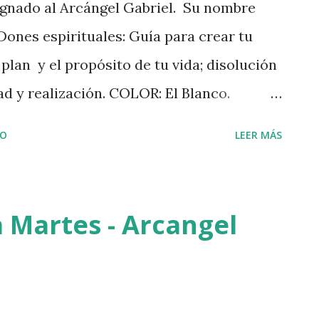
signado al Arcángel Gabriel. Su nombre
 Dones espirituales: Guía para crear tu
l plan y el propósito de tu vida; disolución
dad y realización. COLOR: El Blanco.
de la Virgen del Rosario de Fátima, mi
IO
LEER MÁS
ezar UN ROSARIO DE MISTERIOS
 conectarnos con su amor protector de
 Martes - Arcangel