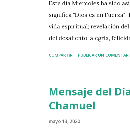
Este día Miercoles ha sido a
significa "Dios es mi Fuerza".
vida espiritual; revelación de
del desaliento; alegría, felici
Actividad de Hoy: 1) HOY día 
COMPARTIR
PUBLICAR UN COMENTAR
recomendación de hoy es r
GLORIOSOS. Para agradecer y
MADRE CELESTIAL
Mensaje del Día
Chamuel
mayo 13, 2020