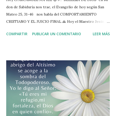
don de Sabiduría nos trae, el Evangelio de hoy según San
Mateo 25, 31-46 nos habla del COMPORTAMIENTO
CRISTIANO Y EL JUICIO FINAL 🙏 Hoy el Maestro Jesús
nos instruye y nos dice cuáles son las acciones que como
COMPARTIR
PUBLICAR UN COMENTARIO
LEER MÁS
cristianos van a ser tomadas en cuenta en nuestro juicio
final, y las cuales nos hacen mejores personas en nuestro
transitar por la vida. Hay que observar que él no se está
refiriéndose a él cumplimiento de las leyes, normas y
rituales de la Iglesia en forma estricta, sino que centra la
atención en evalúa la actitud misericordiosa de los
individuos, la ayuda que presta y como esa ayuda va dirigida
directamente a él. Todos estamos entrelazados y en todos
esta Dios. Ninguna vida es aislada. Hoy se nos invita a
evaluar nuestra actitud de Misericordia y comprender que
lo hagamos por nuestro prójimo cercano ( familia) o
distante ( entorno en general) se lo hacemos a Dios. Al