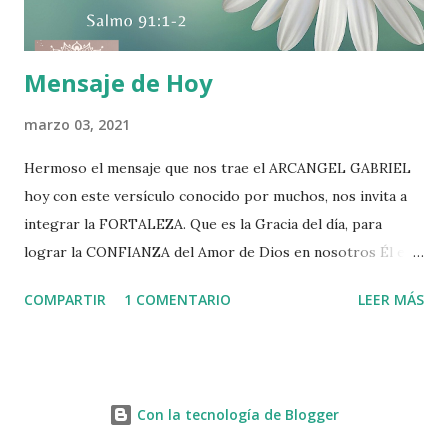
respecto de este evangeli...
Mensaje de Hoy
marzo 03, 2021
Hermoso el mensaje que nos trae el ARCANGEL GABRIEL
hoy con este versículo conocido por muchos, nos invita a
integrar la FORTALEZA. Que es la Gracia del día, para
lograr la CONFIANZA del Amor de Dios en nosotros Él es
nuestro refugio de AMOR. .. Feliz dia para todos, lleno de
COMPARTIR
1 COMENTARIO
LEER MÁS
bendiciones del 🙏 😇 🤍 .. Espero tu comentarios ✍ y me
gusta💗 si te complace el versículo y mensaje de hoy y ha
tocado tu corazón ♥ .. En mi libro "Mis Aliados divinos y su
Poder Sanador" les narro la historia de este Arcangel y
Con la tecnología de Blogger
todos sus dones. Les invito a leerlo ya esta de venta en