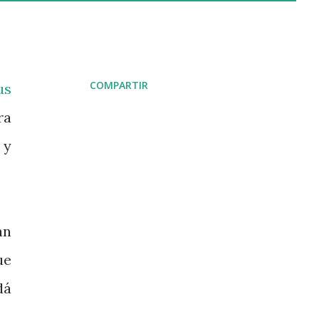
COMPARTIR
us
ra
 y
an
ue
dá