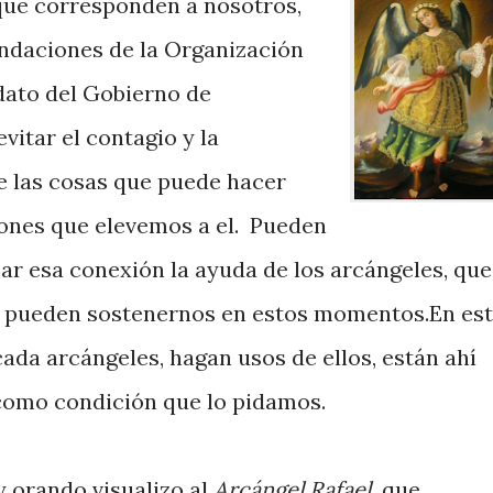
que corresponden a nosotros,
endaciones de la Organización
dato del Gobierno de
evitar el contagio y la
re las cosas que puede hacer
iones que elevemos a el.
Pueden
ar esa conexión la ayuda de los arcángeles, que
y pueden sostenernos en estos momentos.En es
 cada arcángeles, hagan usos de ellos, están ahí
 como condición que lo pidamos.
 orando visualizo al
Arcángel Rafael,
que