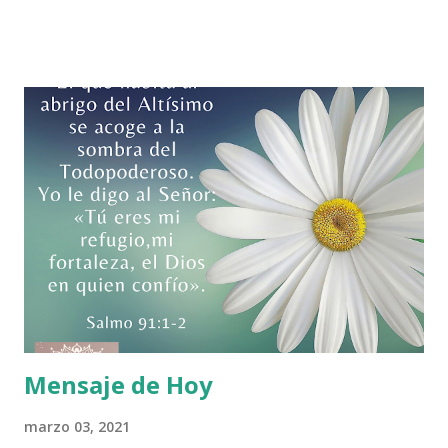
final, y las cuales nos hacen mejores personas en nuestro
transitar por la vida. Hay que observar que él no se está
refiriéndose a él cumplimiento de las leyes, normas y
rituales de la Iglesia en forma estricta, sino que centra la
atención en evalúa la actitud misericordiosa de los
individuos, la ayuda que presta y como esa ayuda va dirigida
directamente a él. Todos estamos entrelazados y en todos
esta Dios. Ninguna vida es aislada. Hoy se nos invita a
evaluar nuestra actitud de Misericordia y comprender que
lo hagamos por nuestro prójimo cercano ( familia) o
distante ( entorno en general) se lo hacemos a Dios. Al
respecto de este evangeli...
Mensaje de Hoy
marzo 03, 2021