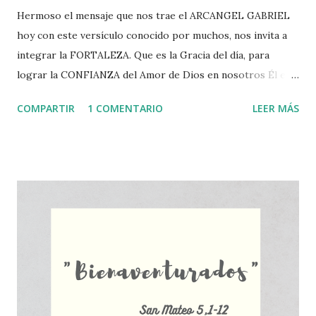
Hermoso el mensaje que nos trae el ARCANGEL GABRIEL
hoy con este versículo conocido por muchos, nos invita a
integrar la FORTALEZA. Que es la Gracia del día, para
lograr la CONFIANZA del Amor de Dios en nosotros Él es
nuestro refugio de AMOR. .. Feliz dia para todos, lleno de
COMPARTIR
1 COMENTARIO
LEER MÁS
bendiciones del 🙏 😇 🤍 .. Espero tu comentarios ✍ y me
gusta💗 si te complace el versículo y mensaje de hoy y ha
tocado tu corazón ♥ .. En mi libro "Mis Aliados divinos y su
Poder Sanador" les narro la historia de este Arcangel y
todos sus dones. Les invito a leerlo ya esta de venta en
Amazon Mensaje Arcángel Gabriel