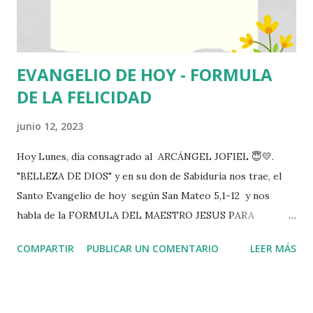
EVANGELIO DE HOY - FORMULA
DE LA FELICIDAD
junio 12, 2023
Hoy Lunes, día consagrado al ARCÁNGEL JOFIEL 😇💛.
"BELLEZA DE DIOS" y en su don de Sabiduría nos trae, el
Santo Evangelio de hoy según San Mateo 5,1-12 y nos
habla de la FORMULA DEL MAESTRO JESUS PARA
LOGRAR LA FELICIDAD 🙏 Hoy el Maestro Jesús en este
COMPARTIR
PUBLICAR UN COMENTARIO
LEER MÁS
episodio de enseñanza, nos ofrece el mejor de los regalos,
su fórmula para ser feliz. Nos ofrece un camino fundado en
8 Gracias o dones a desarrollar para vivir en AMOR. Esta
fórmula no es una lista de nuevas exigencias y mandatos,